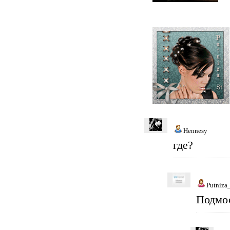
Hennesy
где?
Putniza
Подмос