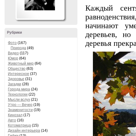
Каждый сент
равноденствия
начинают уме
деревьев, но
Рубрики
деревья прекр
Фото
(167)
Природа
(49)
Видео
(117)
Юмор
(64)
Животный мир
(64)
Общество
(63)
Интересное
(37)
Здоровье
(31)
Загадки
(28)
Города мира
(24)
Технологии
(22)
Мысли вслух
(21)
Утро — Вечер
(19)
Знаменитости
(19)
Кинозал
(17)
Авто
(16)
Котоматрица
(15)
Дизайн интерьера
(14)
Гифки
(13)