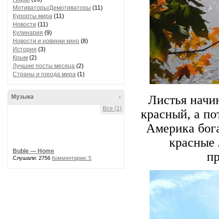
Мотиваторы/Демотиваторы
(11)
Курорты мира
(11)
Новости
(11)
Кулинария
(9)
Новости и новинки кино
(8)
История
(3)
Крым
(2)
Лучшие посты месяца
(2)
Страны и города мира
(1)
Листья начи
Музыка
-
Все (1)
красный, а по
Америка бога
красные 
Buble — Home
п
Слушали: 2756
Комментарии: 5