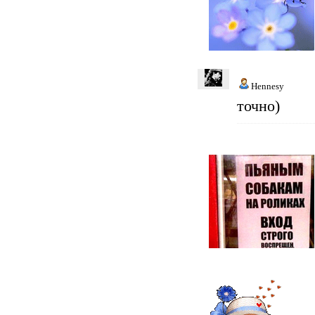
Hennesy
точно)