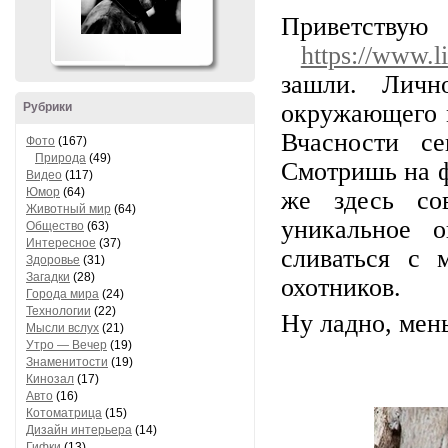
Приветствую
https://www.l
зашли. Личн
окружающего м
Рубрики
Вчасности с
Фото
(167)
Природа
(49)
Смотришь на ф
Видео
(117)
Юмор
(64)
же здесь со
Животный мир
(64)
уникальное о
Общество
(63)
Интересное
(37)
сливаться с 
Здоровье
(31)
Загадки
(28)
охотников.
Города мира
(24)
Технологии
(22)
Ну ладно, мень
Мысли вслух
(21)
Утро — Вечер
(19)
Знаменитости
(19)
Кинозал
(17)
Авто
(16)
Котоматрица
(15)
Дизайн интерьера
(14)
Гифки
(13)