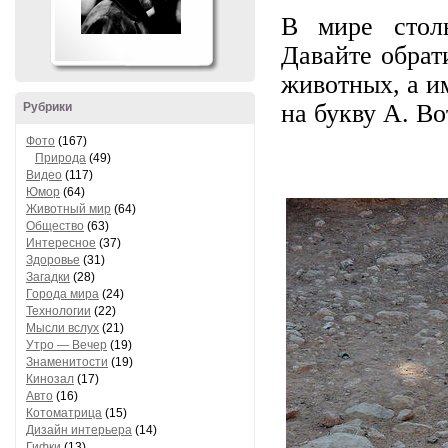
В мире стол
Давайте обрат
животных, а и
на букву А. Во
Рубрики
Фото
(167)
Природа
(49)
Видео
(117)
Юмор
(64)
Животный мир
(64)
Общество
(63)
Интересное
(37)
Здоровье
(31)
Загадки
(28)
Города мира
(24)
Технологии
(22)
Мысли вслух
(21)
Утро — Вечер
(19)
Знаменитости
(19)
Кинозал
(17)
Авто
(16)
Котоматрица
(15)
Дизайн интерьера
(14)
Гифки
(13)