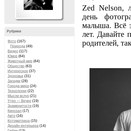
Zed Nelson, 
день фотогр
малыша. Всё 
Рубрики
лет. Давайте 
родителей, так
Фото
(167)
Природа
(49)
Видео
(117)
Юмор
(64)
Животный мир
(64)
Общество
(63)
Интересное
(37)
Здоровье
(31)
Загадки
(28)
Города мира
(24)
Технологии
(22)
Мысли вслух
(21)
Утро — Вечер
(19)
Знаменитости
(19)
Кинозал
(17)
Авто
(16)
Котоматрица
(15)
Дизайн интерьера
(14)
Гифки
(13)