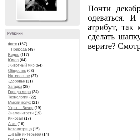
Почти декаб
одеваться. И
атрибут, так 
Рубрики
сделать шапк
верите? Смотр
Фото
(167)
Природа
(49)
Видео
(117)
Юмор
(64)
Животный мир
(64)
Общество
(63)
Интересное
(37)
Здоровье
(31)
Загадки
(28)
Города мира
(24)
Технологии
(22)
Мысли вслух
(21)
Утро — Вечер
(19)
Знаменитости
(19)
Кинозал
(17)
Авто
(16)
Котоматрица
(15)
Дизайн интерьера
(14)
Гифки
(13)