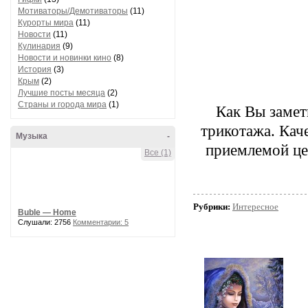
Мотиваторы/Демотиваторы
(11)
Курорты мира
(11)
Новости
(11)
Кулинария
(9)
Новости и новинки кино
(8)
История
(3)
Крым
(2)
Лучшие посты месяца
(2)
Страны и города мира
(1)
Как Вы заме
трикотажа. Кач
Музыка
-
приемлемой це
Все (1)
Рубрики:
Интересное
Buble — Home
Слушали: 2756
Комментарии: 5