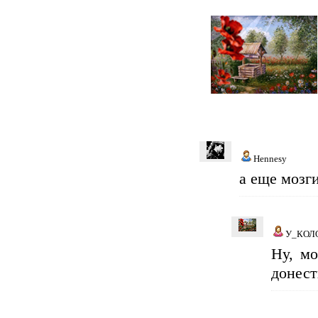
Hennesy
а еще мозги
У_КОЛ
Ну, мо
донест