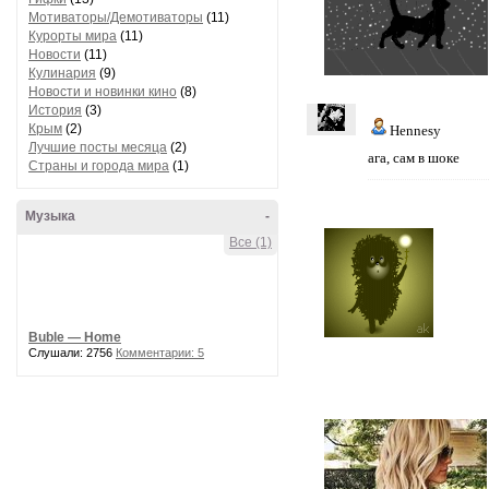
Мотиваторы/Демотиваторы
(11)
Курорты мира
(11)
Новости
(11)
Кулинария
(9)
Новости и новинки кино
(8)
История
(3)
Крым
(2)
Hennesy
Лучшие посты месяца
(2)
ага, сам в шоке
Страны и города мира
(1)
Музыка
-
Все (1)
Buble — Home
Слушали: 2756
Комментарии: 5