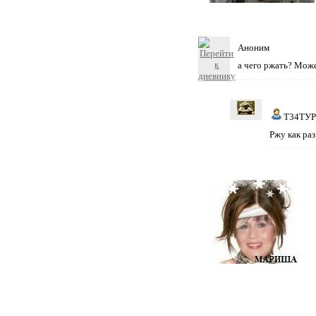
Аноним
а чего ржать? Може
Т34ТУ
Ржу как раз 