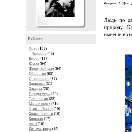
Вторник, 11 Декабр
Люди по ра
природу. К
имеешь возм
Рубрики
Фото
(167)
Природа
(49)
Видео
(117)
Юмор
(64)
Животный мир
(64)
Общество
(63)
Интересное
(37)
Здоровье
(31)
Загадки
(28)
Города мира
(24)
Технологии
(22)
Мысли вслух
(21)
Утро — Вечер
(19)
Знаменитости
(19)
Кинозал
(17)
Авто
(16)
Котоматрица
(15)