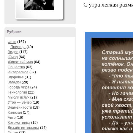
С утра легкая разм
Рубрики
Фото
(167)
Природа
(49)
Видео
(117)
Юмор
(64)
Животный мир
(64)
Общество
(63)
Интересное
(37)
Здоровье
(31)
Загадки
(28)
Города мира
(24)
Технологии
(22)
Мысли вслух
(21)
Утро — Вечер
(19)
Знаменитости
(19)
Кинозал
(17)
Авто
(16)
Котоматрица
(15)
Дизайн интерьера
(14)
Гифки
(13)