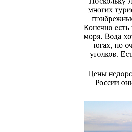
Поскольку Л
многих тури
прибрежные
Конечно есть 
моря. Вода х
югах, но о
уголков. Ес
Цены недоро
России он