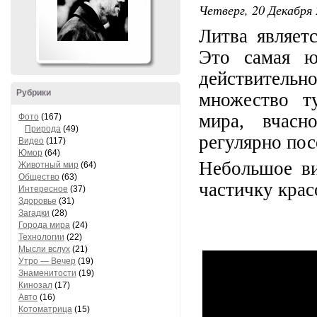
Четверг, 20 Декабря 
Литва являет
Это самая ю
действитель
Рубрики
множество т
мира, вчасн
Фото
(167)
Природа
(49)
регулярно пос
Видео
(117)
Юмор
(64)
Небольшое ви
Животный мир
(64)
Общество
(63)
частичку крас
Интересное
(37)
Здоровье
(31)
Загадки
(28)
Города мира
(24)
Технологии
(22)
Мысли вслух
(21)
Утро — Вечер
(19)
Знаменитости
(19)
Кинозал
(17)
Авто
(16)
Котоматрица
(15)