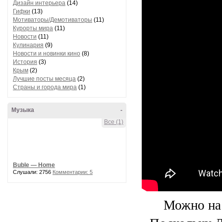
Дизайн интерьера
(14)
Гифки
(13)
Мотиваторы/Демотиваторы
(11)
Курорты мира
(11)
Новости
(11)
Кулинария
(9)
Новости и новинки кино
(8)
История
(3)
Крым
(2)
Лучшие посты месяца
(2)
Страны и города мира
(1)
Музыка
-
Все (1)
Buble — Home
Слушали: 2756
Комментарии: 5
Можно на 