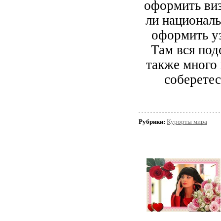
оформить виз
ли националь
оформить уз
Там вся под
также много 
соберетес
Рубрики:
Курорты мира