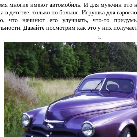
емя многие имеют автомобиль. И для мужчин это н
а в детстве, только по больше. Игрушка для взросло
о, что начинют его улучшать, что-то придумыв
ьности. Давайте посмотрим как это у них получаетс
1.