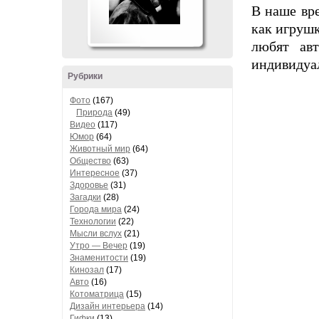
В наше вр
как игрушк
любят авт
индивидуал
Рубрики
Фото
(167)
Природа
(49)
Видео
(117)
Юмор
(64)
Животный мир
(64)
Общество
(63)
Интересное
(37)
Здоровье
(31)
Загадки
(28)
Города мира
(24)
Технологии
(22)
Мысли вслух
(21)
Утро — Вечер
(19)
Знаменитости
(19)
Кинозал
(17)
Авто
(16)
Котоматрица
(15)
Дизайн интерьера
(14)
Гифки
(13)