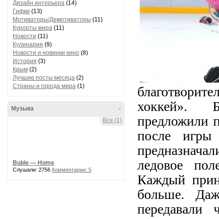
Дизайн интерьера
(14)
Гифки
(13)
Мотиваторы/Демотиваторы
(11)
Курорты мира
(11)
Новости
(11)
Кулинария
(9)
Новости и новинки кино
(8)
История
(3)
Крым
(2)
Лучшие посты месяца
(2)
Страны и города мира
(1)
благотворит
хоккей». 
Музыка
-
предложили п
Все (1)
после игры
предназначал
ледовое пол
Buble — Home
Слушали: 2756
Комментарии: 5
Каждый прине
больше. Даж
передавали 