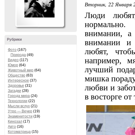
Вторник, 22 Января 2
Люди любят
нормально.
внимании, а
Рубрики
внимании и 
любят, что
Фото
(167)
Природа
(49)
например, м
Видео
(117)
Юмор
(64)
лучший подар
Животный мир
(64)
Общество
(63)
мишка порадуе
Интересное
(37)
любви и забо
Здоровье
(31)
Загадки
(28)
в восторге от
Города мира
(24)
Технологии
(22)
Мысли вслух
(21)
Утро — Вечер
(19)
Знаменитости
(19)
Кинозал
(17)
Авто
(16)
Котоматрица
(15)