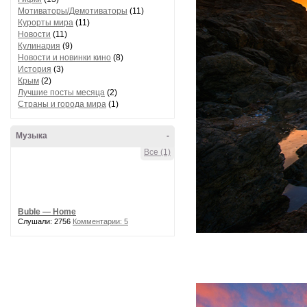
Мотиваторы/Демотиваторы
(11)
Курорты мира
(11)
Новости
(11)
Кулинария
(9)
Новости и новинки кино
(8)
История
(3)
Крым
(2)
Лучшие посты месяца
(2)
Страны и города мира
(1)
Музыка
-
Все (1)
Buble — Home
Слушали: 2756
Комментарии: 5