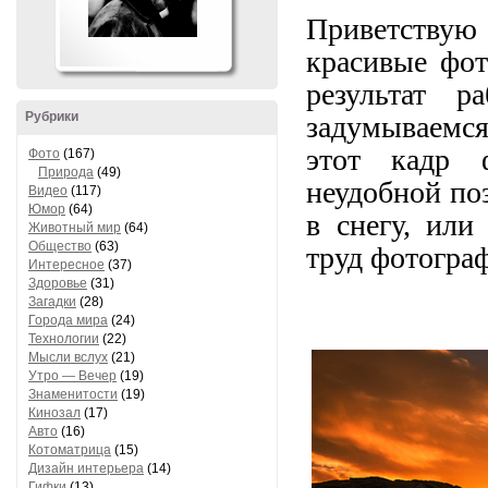
Приветствую
красивые фо
результат 
Рубрики
задумываемся
этот кадр 
Фото
(167)
Природа
(49)
неудобной по
Видео
(117)
Юмор
(64)
в снегу, или
Животный мир
(64)
Общество
(63)
труд фотограф
Интересное
(37)
Здоровье
(31)
Загадки
(28)
Города мира
(24)
Технологии
(22)
Мысли вслух
(21)
Утро — Вечер
(19)
Знаменитости
(19)
Кинозал
(17)
Авто
(16)
Котоматрица
(15)
Дизайн интерьера
(14)
Гифки
(13)