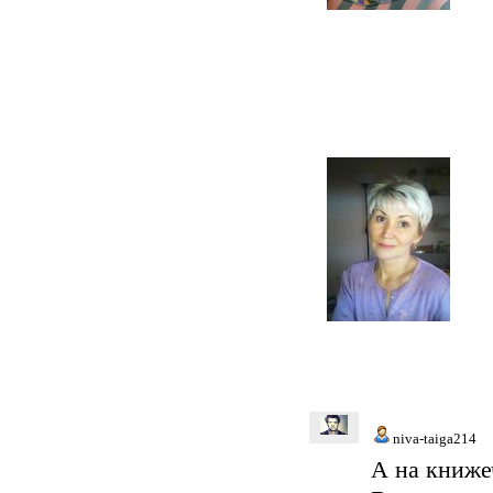
niva-taiga214
А на книже