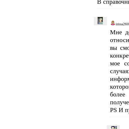
В справочн
irina26
Мне до
относи
вы смо
конкр
мое с
случа
информ
которо
более
получ
PS И п