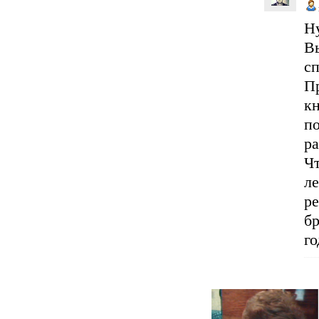
Н
В
сп
Пр
к
п
ра
Ч
л
р
б
г