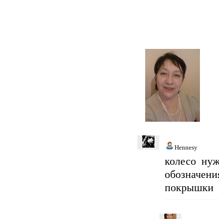
Hennesy
колесо нуж
обозначен
покрышки