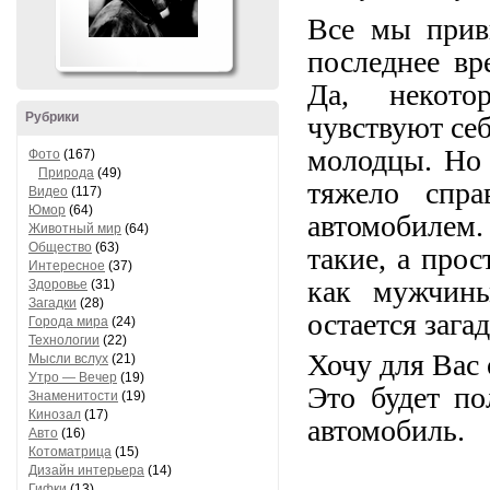
Все мы прив
последнее вр
Да, некото
Рубрики
чувствуют себ
молодцы. Но 
Фото
(167)
Природа
(49)
тяжело спра
Видео
(117)
Юмор
(64)
автомобилем.
Животный мир
(64)
Общество
(63)
такие, а про
Интересное
(37)
как мужчины
Здоровье
(31)
Загадки
(28)
остается зага
Города мира
(24)
Технологии
(22)
Хочу для Вас
Мысли вслух
(21)
Утро — Вечер
(19)
Это будет по
Знаменитости
(19)
Кинозал
(17)
автомобиль.
Авто
(16)
Котоматрица
(15)
Дизайн интерьера
(14)
Гифки
(13)