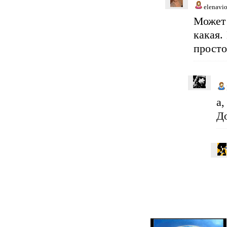
elenavio
Может 
какая.
просто
а,
Д