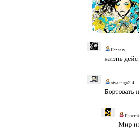
Hennesy
жизнь дейс
niva-taiga214
Бортовать 
Просто
Мир не