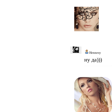
Hennesy
ну да)))