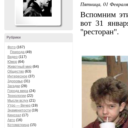
Пятница, 01 Февраля 
Вспомним эти
вот 31 январ
"ресторан".
Рубрики
Фото
(167)
Природа
(49)
Видео
(117)
Юмор
(64)
Животный мир
(64)
Общество
(63)
Интересное
(37)
Здоровье
(31)
Загадки
(28)
Города мира
(24)
Технологии
(22)
Мысли вслух
(21)
Утро — Вечер
(19)
Знаменитости
(19)
Кинозал
(17)
Авто
(16)
Котоматрица
(15)