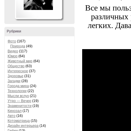
Все мы поль
различных 
легких. Дав
Рубрики
Фото
(167)
Природа
(49)
Видео
(117)
Юмор
(64)
Животный мир
(64)
Общество
(63)
Интересное
(37)
Здоровье
(31)
Загадки
(28)
Города мира
(24)
Технологии
(22)
Мысли вслух
(21)
Утро — Вечер
(19)
Знаменитости
(19)
Кинозал
(17)
Авто
(16)
Котоматрица
(15)
Дизайн интерьера
(14)
Гифки
(13)