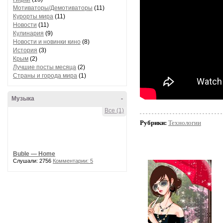
Мотиваторы/Демотиваторы
(11)
Курорты мира
(11)
Новости
(11)
Кулинария
(9)
Новости и новинки кино
(8)
История
(3)
Крым
(2)
Лучшие посты месяца
(2)
Страны и города мира
(1)
Музыка
-
Все (1)
Рубрики:
Технологии
Buble — Home
Слушали: 2756
Комментарии: 5