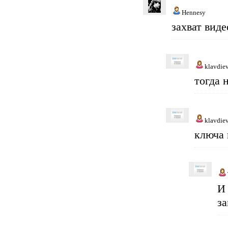
Hennesy
захват виде
klavdie
тогда 
klavdie
ключа 
И
за