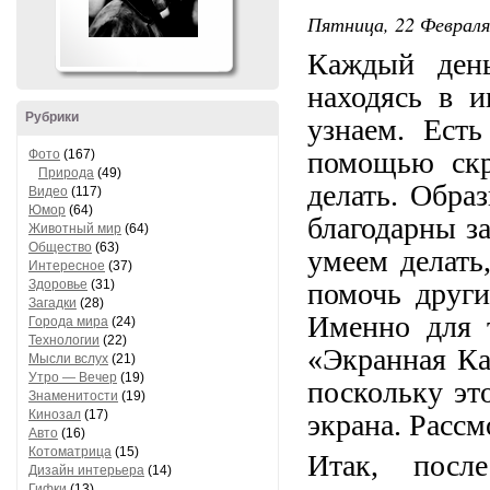
Пятница, 22 Февраля 
Каждый ден
находясь в и
Рубрики
узнаем. Есть
помощью скр
Фото
(167)
Природа
(49)
делать. Обра
Видео
(117)
Юмор
(64)
благодарны за
Животный мир
(64)
Общество
(63)
умеем делать
Интересное
(37)
Здоровье
(31)
помочь други
Загадки
(28)
Именно для т
Города мира
(24)
Технологии
(22)
«Экранная Ка
Мысли вслух
(21)
Утро — Вечер
(19)
поскольку эт
Знаменитости
(19)
Кинозал
(17)
экрана. Рассм
Авто
(16)
Котоматрица
(15)
Итак, посл
Дизайн интерьера
(14)
Гифки
(13)