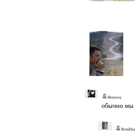
Hennesy
обычно мы 
RemDo