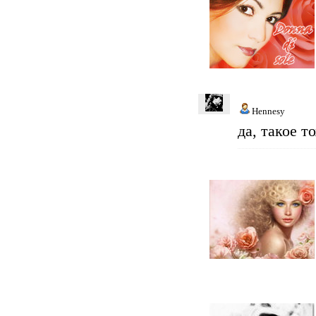
Hennesy
да, такое т