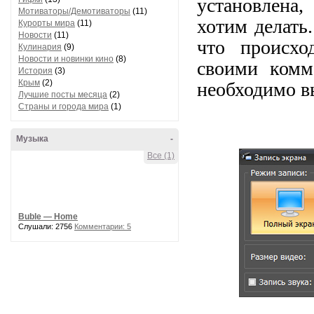
установлена,
Мотиваторы/Демотиваторы
(11)
хотим делать
Курорты мира
(11)
Новости
(11)
что происхо
Кулинария
(9)
Новости и новинки кино
(8)
своими комм
История
(3)
Крым
(2)
необходимо в
Лучшие посты месяца
(2)
Страны и города мира
(1)
Музыка
-
Все (1)
Buble — Home
Слушали: 2756
Комментарии: 5