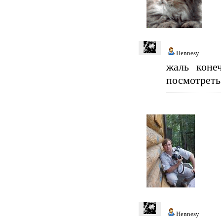
Hennesy
жаль коне
посмотреть
Hennesy