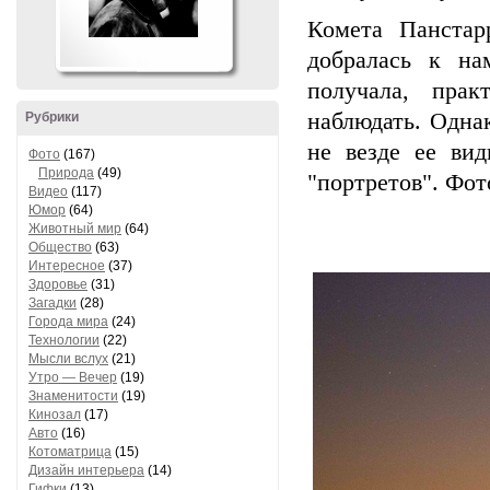
Комета Панстар
добралась к на
получала, пра
наблюдать. Одна
Рубрики
не везде ее вид
Фото
(167)
Природа
(49)
"портретов". Фот
Видео
(117)
Юмор
(64)
Животный мир
(64)
Общество
(63)
Интересное
(37)
Здоровье
(31)
Загадки
(28)
Города мира
(24)
Технологии
(22)
Мысли вслух
(21)
Утро — Вечер
(19)
Знаменитости
(19)
Кинозал
(17)
Авто
(16)
Котоматрица
(15)
Дизайн интерьера
(14)
Гифки
(13)