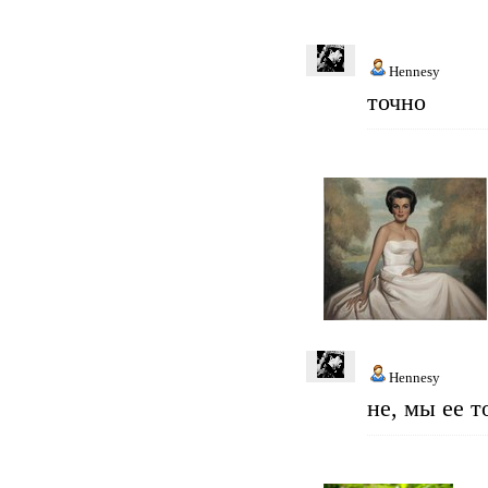
Hennesy
точно
Hennesy
не, мы ее т