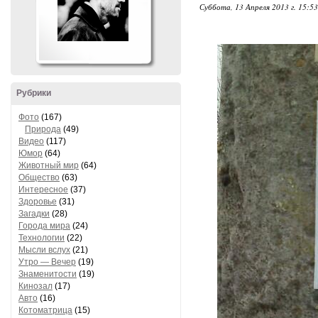
Суббота, 13 Апреля 2013 г. 15:53
Рубрики
Фото
(167)
Природа
(49)
Видео
(117)
Юмор
(64)
Животный мир
(64)
Общество
(63)
Интересное
(37)
Здоровье
(31)
Загадки
(28)
Города мира
(24)
Технологии
(22)
Мысли вслух
(21)
Утро — Вечер
(19)
Знаменитости
(19)
Кинозал
(17)
Авто
(16)
Котоматрица
(15)