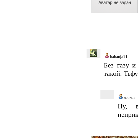
babanja11
Без газу и
такой. Тьфу
леолев
Ну, в
неприк