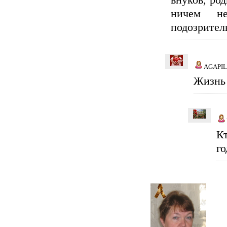
внуков, род
ничем н
подозрител
AGAPI
Жизнь 
К
г