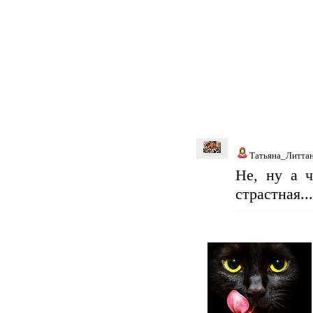
Татьяна_Литта
Не, ну а 
страстная...