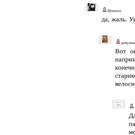
Hennesy
да, жаль. У
девульк
Вот о
наприм
конечн
стари
велоси
Д
п
м