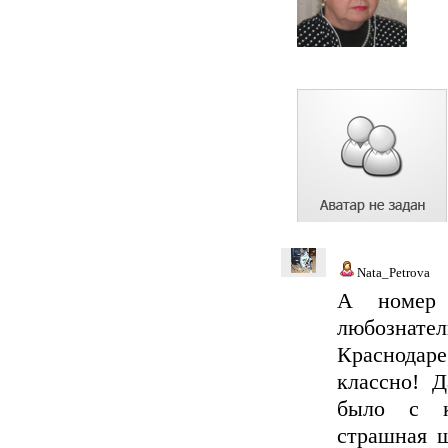
Nata_Petrova
А номер 
любознат
Краснодаре
классно! 
было с к
страшная ш