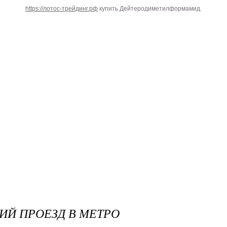
https://лотос-трейдинг.рф
купить Дейтеродиметилформамид.
ИЙ ПРОЕЗД В МЕТРО