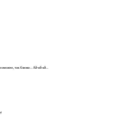
зможно, так близко... Ай-ай-ай...
хе