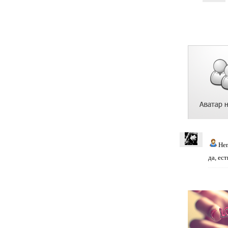
He
да, ест