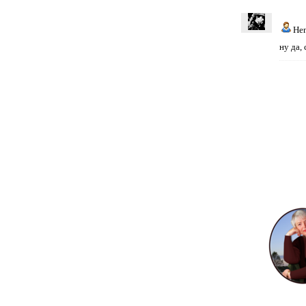
He
ну да, 