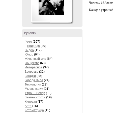
Четверг, 18 Апреля
Каждое утро наб
Рубрики
Фото
(167)
Природа
(49)
Видео
(117)
Юмор
(64)
Животный мир
(64)
Общество
(63)
Интересное
(37)
Здоровье
(31)
Загадки
(28)
Города мира
(24)
Технологии
(22)
Мысли вслух
(21)
Утро — Вечер
(19)
Знаменитости
(19)
Кинозал
(17)
Авто
(16)
Котоматрица
(15)