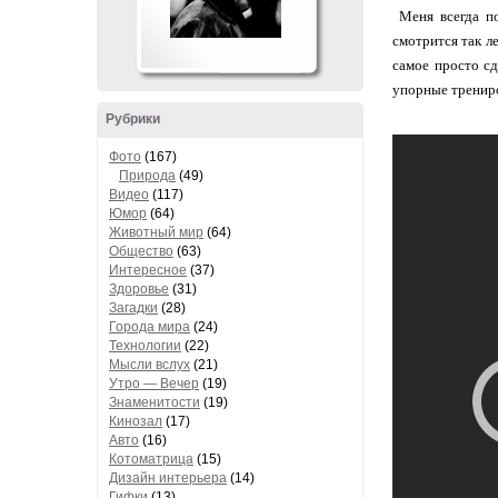
Меня всегда по
смотрится так л
самое просто сд
упорные тренир
Рубрики
Фото
(167)
Природа
(49)
Видео
(117)
Юмор
(64)
Животный мир
(64)
Общество
(63)
Интересное
(37)
Здоровье
(31)
Загадки
(28)
Города мира
(24)
Технологии
(22)
Мысли вслух
(21)
Утро — Вечер
(19)
Знаменитости
(19)
Кинозал
(17)
Авто
(16)
Котоматрица
(15)
Дизайн интерьера
(14)
Гифки
(13)