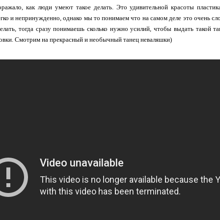
ражало, как люди умеют такое делать. Это удивительной красоты пластика
егко и непринужденно, однако мы то понимаем что на самом деле это очень сл
елать, тогда сразу понимаешь сколько нужно усилий, чтобы выдать такой тан
овки. Смотрим на прекрасный и необычный танец неваляшки)