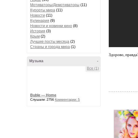
Мотиваторы/Демотиваторы
(11)
Курорты мира
(11)
Новости
(11)
Кулинария
(9)
Новости и новинки кино
(8)
История
(3)
Крым
(2)
Лучшие посты месяца
(2)
Страны и города мира
(1)
Здорово, правда?
Музыка
-
Все (1)
Buble — Home
Слушали: 2756
Комментарии: 5