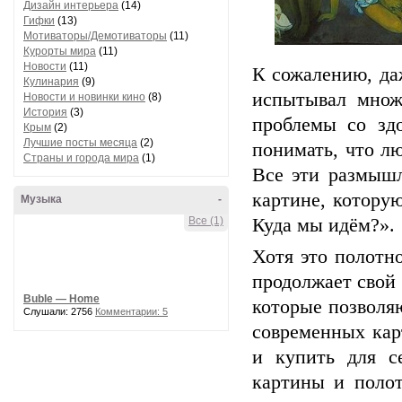
Дизайн интерьера
(14)
Гифки
(13)
Мотиваторы/Демотиваторы
(11)
Курорты мира
(11)
Новости
(11)
К сожалению, даж
Кулинария
(9)
испытывал множ
Новости и новинки кино
(8)
История
(3)
проблемы со зд
Крым
(2)
Лучшие посты месяца
(2)
понимать, что лю
Страны и города мира
(1)
Все эти размышл
картине, котору
Музыка
-
Все (1)
Куда мы идём?».
Хотя это полотно
продолжает свой 
Buble — Home
которые позволя
Слушали: 2756
Комментарии: 5
современных кар
и купить для с
картины и полот