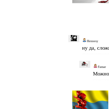
Hennesy
ну да, сло
Famar
Можно 