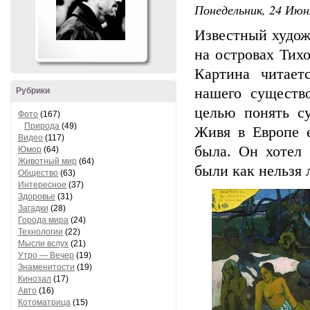
Понедельник, 24 Июня
Известный худож
на островах Тихо
Картина читает
нашего существ
Рубрики
целью понять с
Фото
(167)
Природа
(49)
Живя в Европе е
Видео
(117)
была. Он хотел 
Юмор
(64)
Животный мир
(64)
были как нельзя 
Общество
(63)
Интересное
(37)
Здоровье
(31)
Загадки
(28)
Города мира
(24)
Технологии
(22)
Мысли вслух
(21)
Утро — Вечер
(19)
Знаменитости
(19)
Кинозал
(17)
Авто
(16)
Котоматрица
(15)