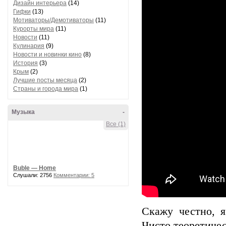
Дизайн интерьера
(14)
Гифки
(13)
Мотиваторы/Демотиваторы
(11)
Курорты мира
(11)
Новости
(11)
Кулинария
(9)
Новости и новинки кино
(8)
История
(3)
Крым
(2)
Лучшие посты месяца
(2)
Страны и города мира
(1)
Музыка
-
Все (1)
Buble — Home
Слушали: 2756
Комментарии: 5
Скажу честно, я
Чисто теоретичес