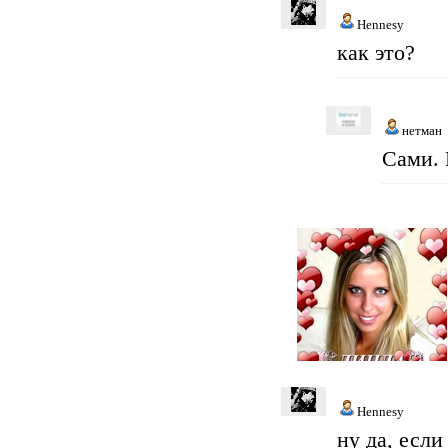
Hennesy
как это?
нетман
Сами. 
Hennesy
ну да, если