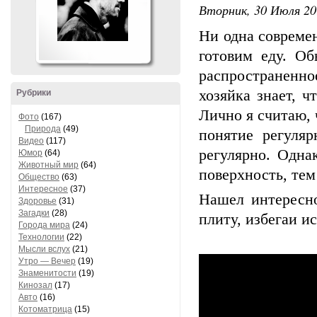
Вторник, 30 Июля 201
Ни одна современ
готовим еду. О
распространенн
хозяйка знает, ч
Рубрики
Лично я считаю, 
Фото
(167)
Природа
(49)
понятие регуляр
Видео
(117)
регулярно. Одна
Юмор
(64)
Животный мир
(64)
поверхность, тем
Общество
(63)
Интересное
(37)
Нашел интересно
Здоровье
(31)
Загадки
(28)
плиту, избегаи и
Города мира
(24)
Технологии
(22)
Мысли вслух
(21)
Утро — Вечер
(19)
Знаменитости
(19)
Кинозал
(17)
Авто
(16)
Котоматрица
(15)