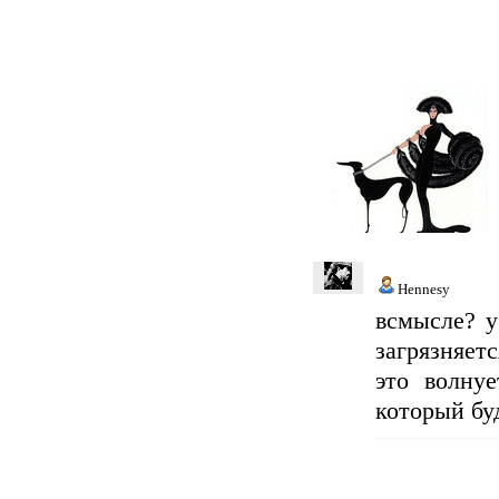
Hennesy
всмысле? у
загрязняет
это волнуе
который буд