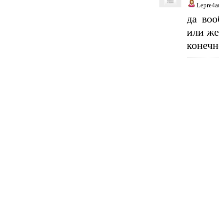
Lepre4a
да воо
или же
конечн