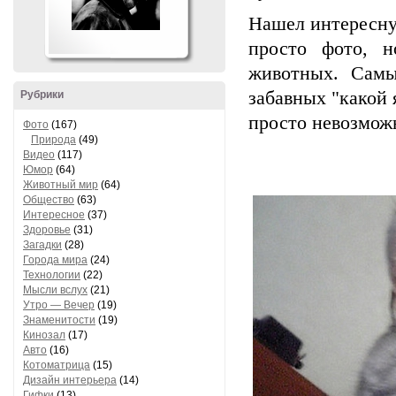
Нашел интересну
просто фото, н
животных. Самы
забавных "какой 
Рубрики
просто невозможн
Фото
(167)
Природа
(49)
Видео
(117)
Юмор
(64)
Животный мир
(64)
Общество
(63)
Интересное
(37)
Здоровье
(31)
Загадки
(28)
Города мира
(24)
Технологии
(22)
Мысли вслух
(21)
Утро — Вечер
(19)
Знаменитости
(19)
Кинозал
(17)
Авто
(16)
Котоматрица
(15)
Дизайн интерьера
(14)
Гифки
(13)