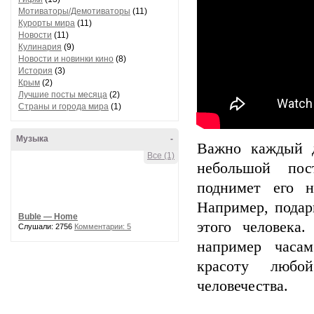
Мотиваторы/Демотиваторы
(11)
Курорты мира
(11)
Новости
(11)
Кулинария
(9)
Новости и новинки кино
(8)
История
(3)
Крым
(2)
Лучшие посты месяца
(2)
Страны и города мира
(1)
Музыка
-
Важно каждый д
Все (1)
небольшой пос
поднимет его н
Например, подар
Buble — Home
этого человека
Слушали: 2756
Комментарии: 5
например часам 
красоту любой
человечества.