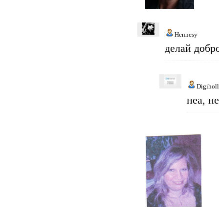
Hennesy
делай добро
Digihol
неа, не