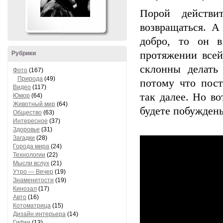
Порой действи
возвращаться. А
добро, то он 
протяжении всей
Рубрики
склонны делать
Фото
(167)
Природа
(49)
потому что пост
Видео
(117)
так далее. Но в
Юмор
(64)
Животный мир
(64)
будете побуждены
Общество
(63)
Интересное
(37)
Здоровье
(31)
Загадки
(28)
Города мира
(24)
Технологии
(22)
Мысли вслух
(21)
Утро — Вечер
(19)
Знаменитости
(19)
Кинозал
(17)
Авто
(16)
Котоматрица
(15)
Дизайн интерьера
(14)
Гифки
(13)