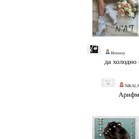
Hennesy
да холодно 
NIKAL
Арифме