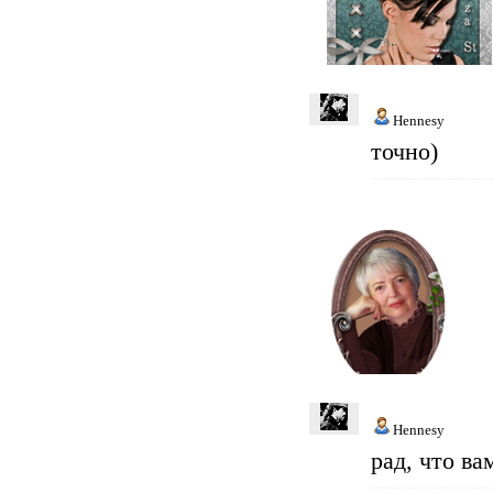
Hennesy
точно)
Hennesy
рад, что ва