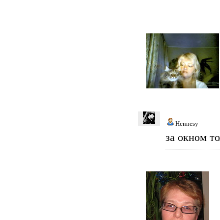
Hennesy
за окном т