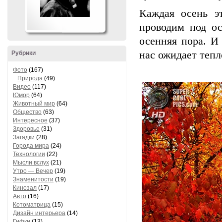
Каждая осень э
проводим под ос
осенняя пора. И
нас ожидает тепло
Рубрики
Фото
(167)
Природа
(49)
Видео
(117)
Юмор
(64)
Животный мир
(64)
Общество
(63)
Интересное
(37)
Здоровье
(31)
Загадки
(28)
Города мира
(24)
Технологии
(22)
Мысли вслух
(21)
Утро — Вечер
(19)
Знаменитости
(19)
Кинозал
(17)
Авто
(16)
Котоматрица
(15)
Дизайн интерьера
(14)
Гифки
(13)