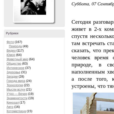
Суббота, 07 Сентября
Сегодня разгова
живет в 2-х ком
Рубрики
спустя нескольк
Фото
(167)
там встречать ст
Природа
(49)
сказать, что пр
Видео
(117)
Юмор
(64)
человек время 
Животный мир
(64)
природе, в св
Общество
(63)
Интересное
(37)
наполненным хв
Здоровье
(31)
Загадки
(28)
а после того, 
Города мира
(24)
устроены, что тя
Технологии
(22)
Мысли вслух
(21)
Утро — Вечер
(19)
Знаменитости
(19)
Кинозал
(17)
Авто
(16)
Котоматрица
(15)