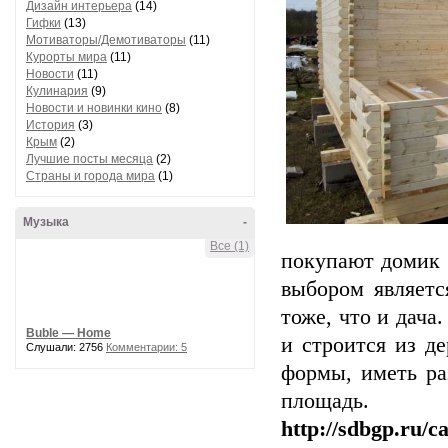
Дизайн интерьера
(14)
Гифки
(13)
Мотиваторы/Демотиваторы
(11)
Курорты мира
(11)
Новости
(11)
Кулинария
(9)
Новости и новинки кино
(8)
История
(3)
Крым
(2)
Лучшие посты месяца
(2)
Страны и города мира
(1)
Музыка
-
Все (1)
покупают домик 
выбором являетс
тоже, что и дач
Buble — Home
и строится из д
Слушали: 2756
Комментарии: 5
формы, иметь ра
площ
http://sdbgp.ru/