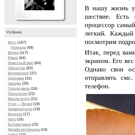
В нашу жизнь у
шествие. Есть
процессор самый
легкий. Каждый
Рубрики
посмотрим подро
Фото
(167)
Природа
(49)
Итак, перед вам
Видео
(117)
Юмор
(64)
экраном. Его вес
Животный мир
(64)
Однако свои ос
Общество
(63)
Интересное
(37)
отправлять смс
Здоровье
(31)
Загадки
(28)
телефон.
Города мира
(24)
Технологии
(22)
Мысли вслух
(21)
Утро — Вечер
(19)
Знаменитости
(19)
Кинозал
(17)
Авто
(16)
Котоматрица
(15)
Дизайн интерьера
(14)
Гифки
(13)