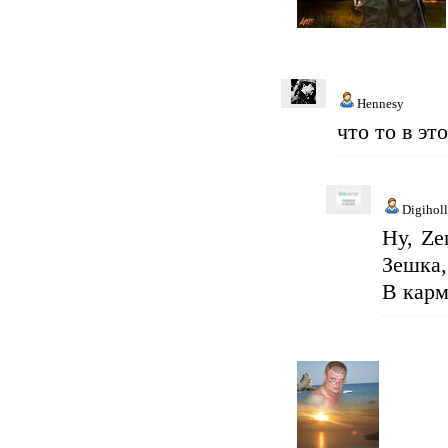
Hennesy
что то в эт
Digihol
Ну, Zе
Зешка,
В карм