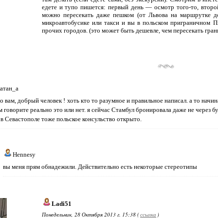
едете и тупо пишется: первый день — осмотр того-то, второй
можно пересекать даже пешком (от Львова на маршрутке 
микроавтобусике или такси и вы в польском приграничном П
прочих городов. (это может быть дешевле, чем пересекать грани
атан_а
о вам, добрый человек ! хоть кто то разумное и правильное написал. а то нач
м говорите реально это или нет. я сейчас Стамбул бронировала даже не через бу
, в Севастополе тоже польское консульство открыто.
Hennesy
вы меня прям обнадежили. Действительно есть некоторые стереотипы
Ladi51
Понедельник, 28 Октября 2013 г. 15:38 (
ссылка
)