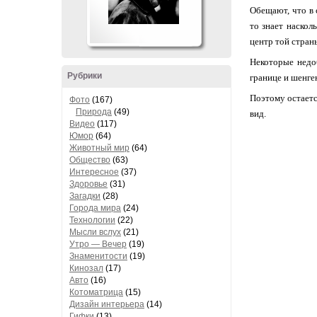
Обещают, что в 
то знает наскол
центр той стран
Некоторые недо
Рубрики
границе и шенген
Поэтому остаетс
Фото
(167)
Природа
(49)
вид.
Видео
(117)
Юмор
(64)
Животный мир
(64)
Общество
(63)
Интересное
(37)
Здоровье
(31)
Загадки
(28)
Города мира
(24)
Технологии
(22)
Мысли вслух
(21)
Утро — Вечер
(19)
Знаменитости
(19)
Кинозал
(17)
Авто
(16)
Котоматрица
(15)
Дизайн интерьера
(14)
Гифки
(13)