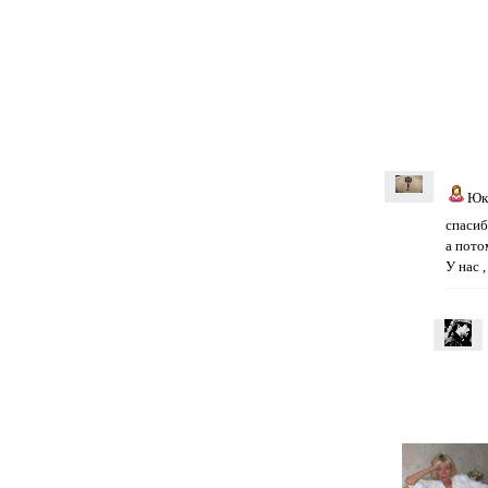
Юк
спасиб
а пото
У нас 