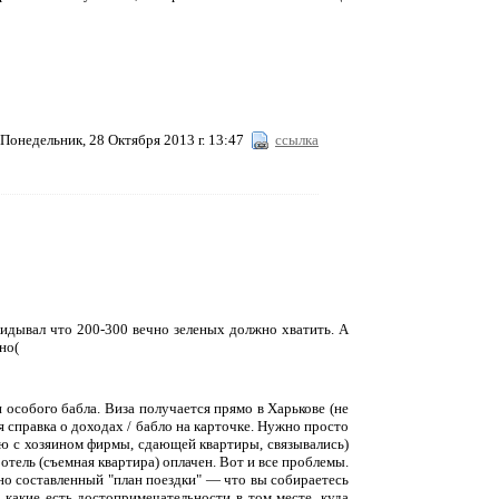
Понедельник, 28 Октября 2013 г. 13:47
ссылка
кидывал что 200-300 вечно зеленых должно хватить. А
но(
 особого бабла. Виза получается прямо в Харькове (не
я справка о доходах / бабло на карточке. Нужно просто
мую с хозяином фирмы, сдающей квартиры, связывались)
тель (съемная квартира) оплачен. Вот и все проблемы.
но составленный "план поездки" — что вы собираетесь
е какие есть достопримечательности в том месте, куда