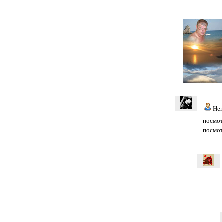
He
посмо
посмот