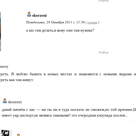
skorzeni
Понедельник, 28 Октября 2013 г. 11:56 (
ссылка
)
а шо там делать,и кому они там нужны?
nnesy
треть. Я люблю бывать в новых местах и знакомится с новыми людьми и
реть как там живут.
skorzeni
давай начнём с нас — ни ты ни я туда поехать не сможем,по той причине,Ш
имеет укр.паспорт,не являясь таковыми! это очередная клоунада хохлов...