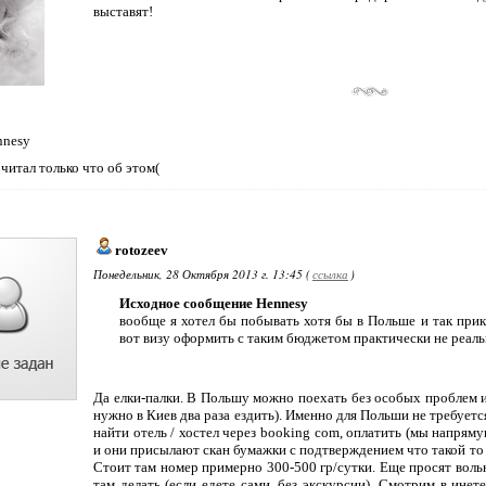
выставят!
nnesy
очитал только что об этом(
rotozeev
Понедельник, 28 Октября 2013 г. 13:45 (
ссылка
)
Исходное сообщение Hennesy
вообще я хотел бы побывать хотя бы в Польше и так при
вот визу оформить с таким бюджетом практически не реаль
Да елки-палки. В Польшу можно поехать без особых проблем и
нужно в Киев два раза ездить). Именно для Польши не требуетс
найти отель / хостел через booking com, оплатить (мы напря
и они присылают скан бумажки с подтверждением что такой то о
Стоит там номер примерно 300-500 гр/сутки. Еще просят воль
там делать (если едете сами, без экскурсии). Смотрим в инет