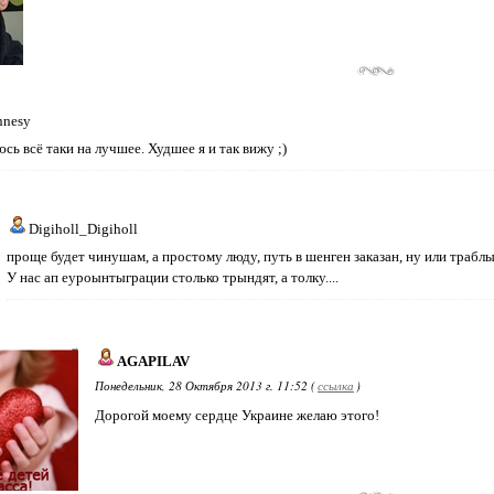
nnesy
юсь всё таки на лучшее. Худшее я и так вижу ;)
Digiholl_Digiholl
проще будет чинушам, а простому люду, путь в шенген заказан, ну или траблы
У нас ап еуроынтыграции столько трындят, а толку....
AGAPILAV
Понедельник, 28 Октября 2013 г. 11:52 (
ссылка
)
Дорогой моему сердце Украине желаю этого!