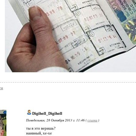
ти
Digiholl_Digiholl
Понедельник, 28 Октября 2013 г. 11:46 (
ссылка
)
ты в это веришь?
наивный, хе-хе