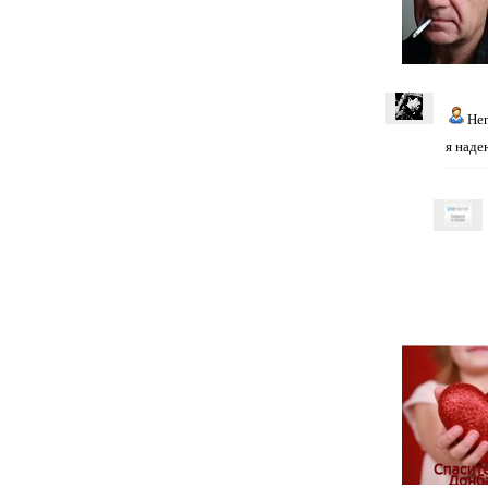
He
я наде