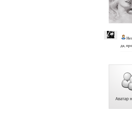
He
да, пр