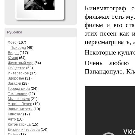
Кинематограф с
фильмах есть му
фильм и его ста
этих песен как 
Рубрики
пересматривать,
Фото
(167)
Природа
(49)
Некоторые культ
Видео
(117)
Юмор
(64)
Очень люблю 
Животный мир
(64)
Общество
(63)
Папандопуло. Кл
Интересное
(37)
Здоровье
(31)
Загадки
(28)
Города мира
(24)
Технологии
(22)
Мысли вслух
(21)
Утро — Вечер
(19)
Знаменитости
(19)
Кинозал
(17)
Авто
(16)
Котоматрица
(15)
Дизайн интерьера
(14)
Гифки
(13)