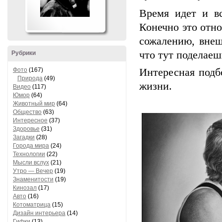
Время идет и в
Конечно это отно
сожалению, внеш
что тут поделаеш
Рубрики
Фото
(167)
Интересная подб
Природа
(49)
жизни.
Видео
(117)
Юмор
(64)
Животный мир
(64)
Общество
(63)
Интересное
(37)
Здоровье
(31)
Загадки
(28)
Города мира
(24)
Технологии
(22)
Мысли вслух
(21)
Утро — Вечер
(19)
Знаменитости
(19)
Кинозал
(17)
Авто
(16)
Котоматрица
(15)
Дизайн интерьера
(14)
Гифки
(13)