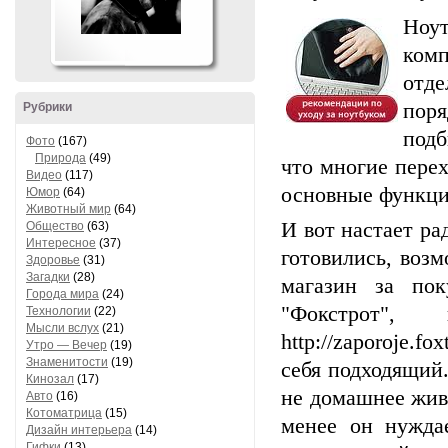
Ноу
ком
отд
пор
Рубрики
подб
Фото
(167)
Природа
(49)
что многие перех
Видео
(117)
основные функци
Юмор
(64)
Животный мир
(64)
И вот настает ра
Общество
(63)
Интересное
(37)
готовились, воз
Здоровье
(31)
Загадки
(28)
магазин за пок
Города мира
(24)
"Фокстрот",
Технологии
(22)
Мысли вслух
(21)
http://zaporoje.f
Утро — Вечер
(19)
Знаменитости
(19)
себя подходящий.
Кинозал
(17)
не домашнее живо
Авто
(16)
Котоматрица
(15)
менее он нуждае
Дизайн интерьера
(14)
Гифки
(13)