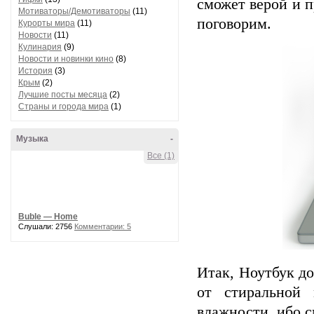
сможет верой и п
Мотиваторы/Демотиваторы
(11)
поговорим.
Курорты мира
(11)
Новости
(11)
Кулинария
(9)
Новости и новинки кино
(8)
История
(3)
Крым
(2)
Лучшие посты месяца
(2)
Страны и города мира
(1)
Музыка
-
Все (1)
Buble — Home
Слушали: 2756
Комментарии: 5
Итак, Ноутбук д
от стиральной
влажности, ибо с