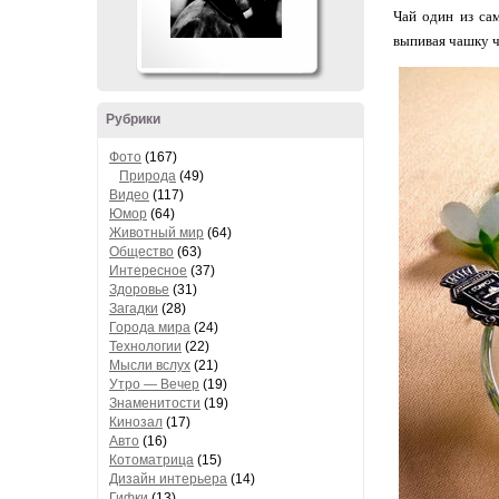
Чай один из са
выпивая чашку ч
Рубрики
Фото
(167)
Природа
(49)
Видео
(117)
Юмор
(64)
Животный мир
(64)
Общество
(63)
Интересное
(37)
Здоровье
(31)
Загадки
(28)
Города мира
(24)
Технологии
(22)
Мысли вслух
(21)
Утро — Вечер
(19)
Знаменитости
(19)
Кинозал
(17)
Авто
(16)
Котоматрица
(15)
Дизайн интерьера
(14)
Гифки
(13)