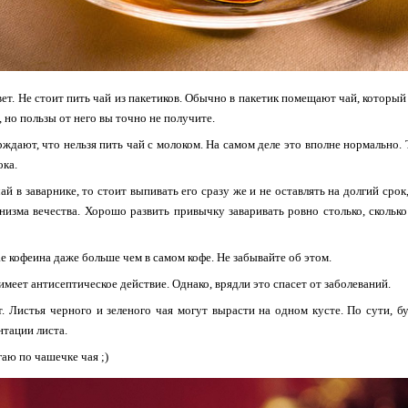
ет. Не стоит пить чай из пакетиков. Обычно в пакетик помещают чай, который 
, но пользы от него вы точно не получите.
ждают, что нельзя пить чай с молоком. На самом деле это вполне нормально. 
ока.
чай в заварнике, то стоит выпивать его сразу же и не оставлять на долгий сро
низма вечества. Хорошо развить привычку заваривать ровно столько, скольк
ае кофеина даже больше чем в самом кофе. Не забывайте об этом.
имеет антисептическое действие. Однако, врядли это спасет от заболеваний.
. Листья черного и зеленого чая могут вырасти на одном кусте. По сути, б
тации листа.
аю по чашечке чая ;)