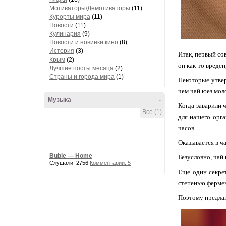
Мотиваторы/Демотиваторы
(11)
Курорты мира
(11)
Новости
(11)
Кулинария
(9)
Новости и новинки кино
(8)
История
(3)
Итак, первый сов
Крым
(2)
он как-то вреден
Лучшие посты месяца
(2)
Страны и города мира
(1)
Некоторые утвер
чем чай юез мол
Музыка
-
Когда заварили 
Все (1)
для нашего орга
часов.
Оказывается в ч
Buble — Home
Безусловно, чай 
Слушали: 2756
Комментарии: 5
Еще один секрет
степенью фермен
Поэтому предлаг