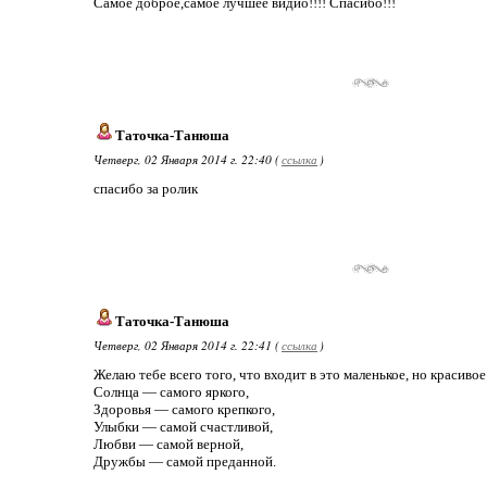
Самое доброе,самое лучшее видио!!!! Спасибо!!!
Таточка-Танюша
Четверг, 02 Января 2014 г. 22:40 (
ссылка
)
спасибо за ролик
Таточка-Танюша
Четверг, 02 Января 2014 г. 22:41 (
ссылка
)
Желаю тебе всего того, что входит в это маленькое, но красиво
Солнца — самого яркого,
Здоровья — самого крепкого,
Улыбки — самой счастливой,
Любви — самой верной,
Дружбы — самой преданной.