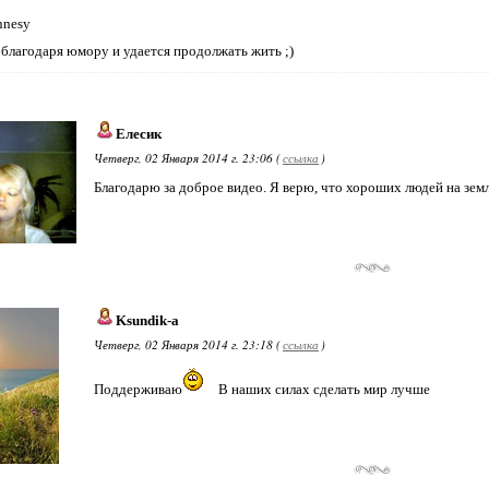
nnesy
 благодаря юмору и удается продолжать жить ;)
Елесик
Четверг, 02 Января 2014 г. 23:06 (
ссылка
)
Благодарю за доброе видео. Я верю, что хороших людей на земл
Ksundik-a
Четверг, 02 Января 2014 г. 23:18 (
ссылка
)
Поддерживаю
В наших силах сделать мир лучше