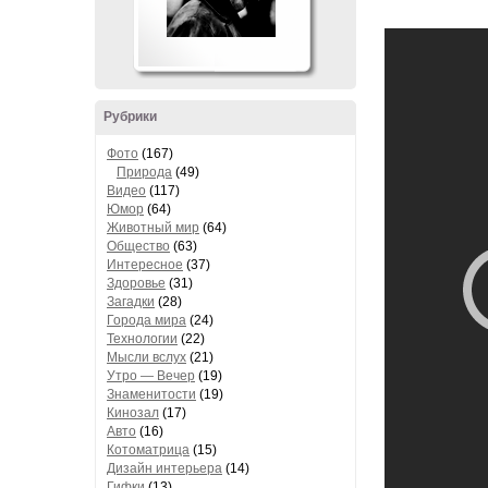
Рубрики
Фото
(167)
Природа
(49)
Видео
(117)
Юмор
(64)
Животный мир
(64)
Общество
(63)
Интересное
(37)
Здоровье
(31)
Загадки
(28)
Города мира
(24)
Технологии
(22)
Мысли вслух
(21)
Утро — Вечер
(19)
Знаменитости
(19)
Кинозал
(17)
Авто
(16)
Котоматрица
(15)
Дизайн интерьера
(14)
Гифки
(13)