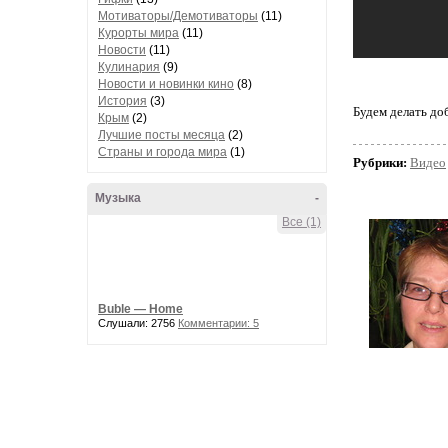
Мотиваторы/Демотиваторы
(11)
Курорты мира
(11)
Новости
(11)
Кулинария
(9)
Новости и новинки кино
(8)
История
(3)
Будем делать до
Крым
(2)
Лучшие посты месяца
(2)
Страны и города мира
(1)
Рубрики:
Видео
Музыка
-
Все (1)
Buble — Home
Слушали: 2756
Комментарии: 5