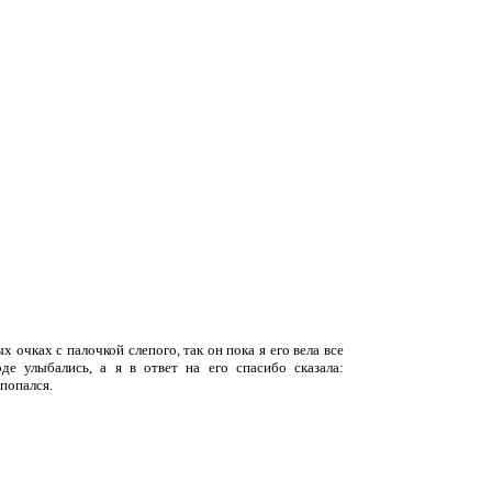
очках с палочкой слепого, так он пока я его вела все
де улыбались, а я в ответ на его спасибо сказала:
попался.