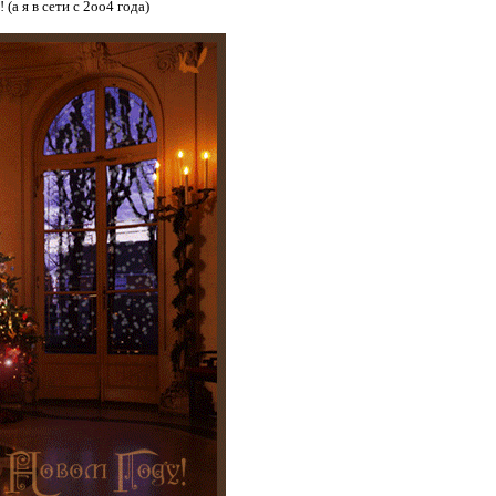
(а я в сети с 2оо4 года)