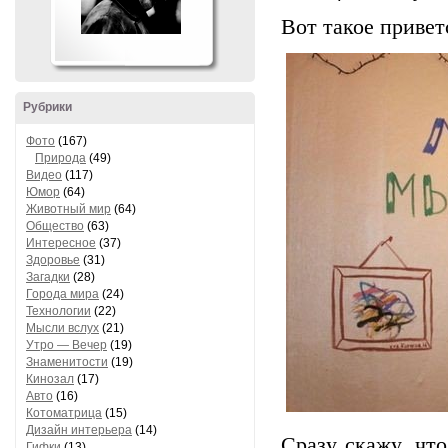
Вот такое приве
Рубрики
Фото
(167)
Природа
(49)
Видео
(117)
Юмор
(64)
Животный мир
(64)
Общество
(63)
Интересное
(37)
Здоровье
(31)
Загадки
(28)
Города мира
(24)
Технологии
(22)
Мысли вслух
(21)
Утро — Вечер
(19)
Знаменитости
(19)
Кинозал
(17)
Авто
(16)
Котоматрица
(15)
Дизайн интерьера
(14)
Сразу скажу, чт
Гифки
(13)