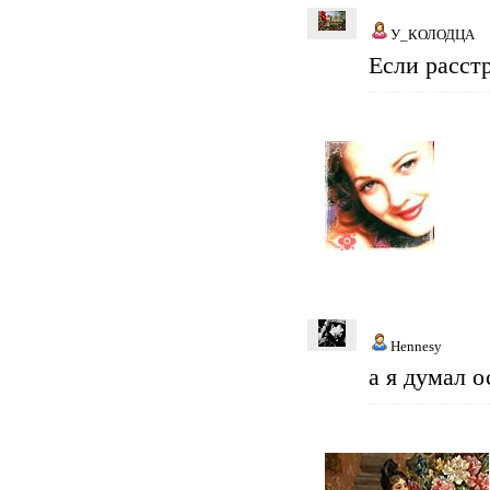
У_КОЛОДЦА
Если расст
Hennesy
а я думал о