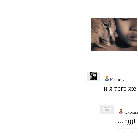
Hennesy
и я того же
ясногла
....:)))!