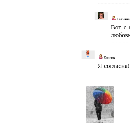
Татьян
Вот с 
любов
Елесик
Я согласна!