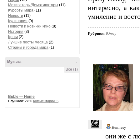
Мотиваторы/Демотиваторы
(11)
интересно, а ка
Курорты мира
(11)
умиление и восто
Новости
(11)
Кулинария
(9)
Новости и новинки кино
(8)
История
(3)
Рубрики:
Юмор
Крым
(2)
Лучшие посты месяца
(2)
Страны и города мира
(1)
Музыка
-
Все (1)
Buble — Home
Слушали: 2756
Комментарии: 5
Hennesy
они же с л