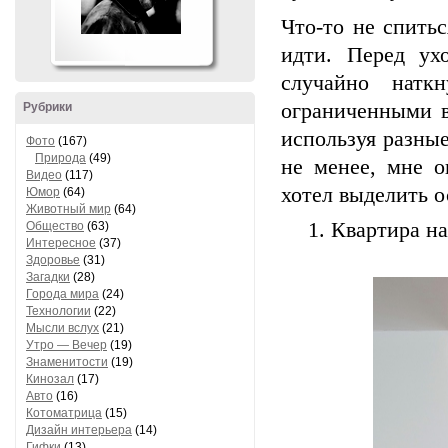
Что-то не спитьс
идти. Перед ух
случайно натк
ограниченными в
Рубрики
используя разные
Фото
(167)
Природа
(49)
не менее, мне о
Видео
(117)
хотел выделить о
Юмор
(64)
Животный мир
(64)
1. Квартира н
Общество
(63)
Интересное
(37)
Здоровье
(31)
Загадки
(28)
Города мира
(24)
Технологии
(22)
Мысли вслух
(21)
Утро — Вечер
(19)
Знаменитости
(19)
Кинозал
(17)
Авто
(16)
Котоматрица
(15)
Дизайн интерьера
(14)
Гифки
(13)