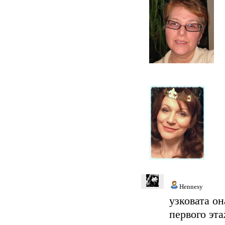
Hennesy
узковата о
первого эт