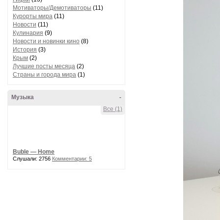
Мотиваторы/Демотиваторы
(11)
Курорты мира
(11)
Новости
(11)
Кулинария
(9)
Новости и новинки кино
(8)
История
(3)
Крым
(2)
Лучшие посты месяца
(2)
Страны и города мира
(1)
Музыка
-
Все (1)
Buble — Home
Слушали: 2756
Комментарии: 5