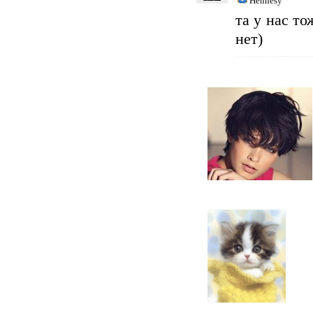
Hennesy
та у нас т
нет)