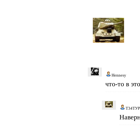
Hennesy
что-то в это
Т34ТУ
Наверн