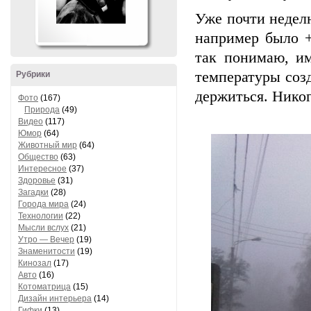
Уже почти неделю
например было +
так понимаю, и
температуры созд
Рубрики
держиться. Никог
Фото
(167)
Природа
(49)
Видео
(117)
Юмор
(64)
Животный мир
(64)
Общество
(63)
Интересное
(37)
Здоровье
(31)
Загадки
(28)
Города мира
(24)
Технологии
(22)
Мысли вслух
(21)
Утро — Вечер
(19)
Знаменитости
(19)
Кинозал
(17)
Авто
(16)
Котоматрица
(15)
Дизайн интерьера
(14)
Гифки
(13)