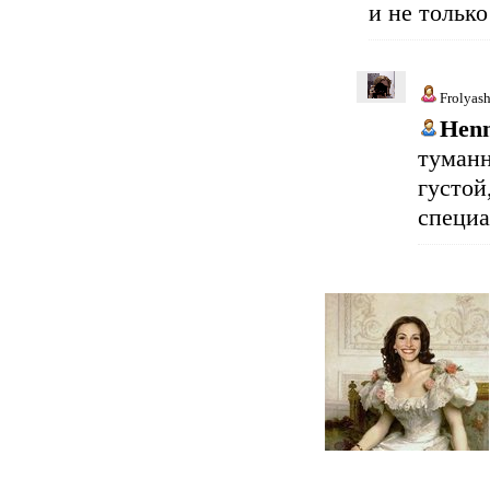
и не только
Frolyas
Hen
туман
густой
специа