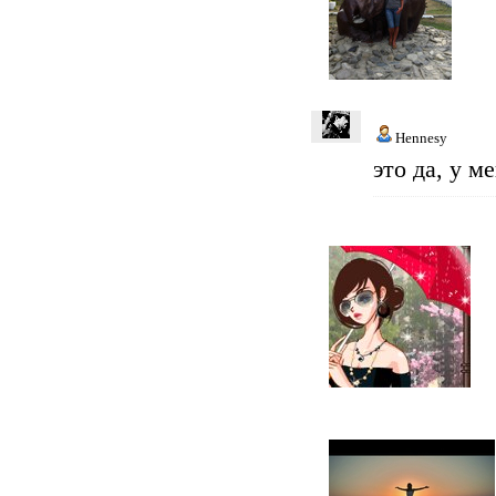
Hennesy
это да, у м