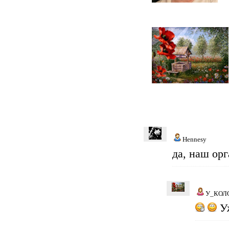
Hennesy
да, наш ор
У_КОЛ
Уж