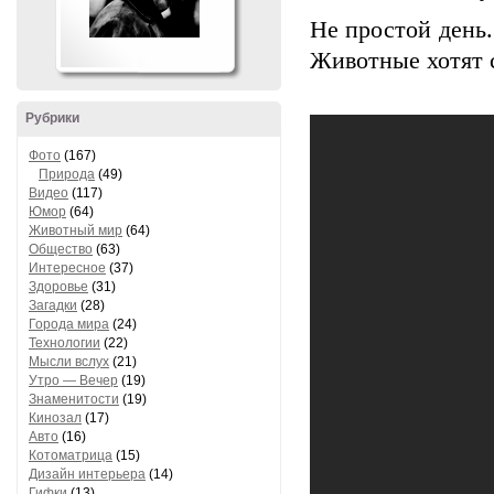
Не простой день.
Животные хотят 
Рубрики
Фото
(167)
Природа
(49)
Видео
(117)
Юмор
(64)
Животный мир
(64)
Общество
(63)
Интересное
(37)
Здоровье
(31)
Загадки
(28)
Города мира
(24)
Технологии
(22)
Мысли вслух
(21)
Утро — Вечер
(19)
Знаменитости
(19)
Кинозал
(17)
Авто
(16)
Котоматрица
(15)
Дизайн интерьера
(14)
Гифки
(13)