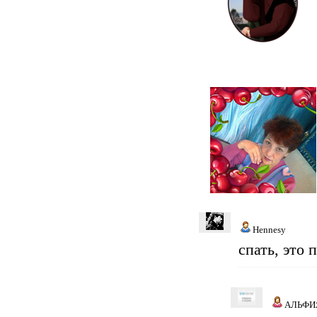
Hennesy
спать, это 
АЛЬФИ