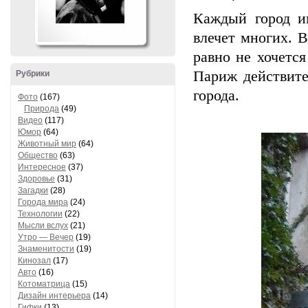
Каждый город и
влечет многих. В
равно не хочется
Париж действите
Рубрики
города.
Фото
(167)
Природа
(49)
Видео
(117)
Юмор
(64)
Животный мир
(64)
Общество
(63)
Интересное
(37)
Здоровье
(31)
Загадки
(28)
Города мира
(24)
Технологии
(22)
Мысли вслух
(21)
Утро — Вечер
(19)
Знаменитости
(19)
Кинозал
(17)
Авто
(16)
Котоматрица
(15)
Дизайн интерьера
(14)
Гифки
(13)