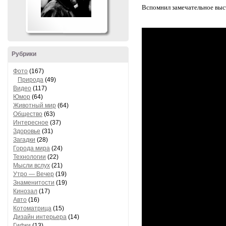
Вспомнил замечательное выст
Рубрики
Фото
(167)
Природа
(49)
Видео
(117)
Юмор
(64)
Животный мир
(64)
Общество
(63)
Интересное
(37)
Здоровье
(31)
Загадки
(28)
Города мира
(24)
Технологии
(22)
Мысли вслух
(21)
Утро — Вечер
(19)
Знаменитости
(19)
Кинозал
(17)
Авто
(16)
Котоматрица
(15)
Дизайн интерьера
(14)
Гифки
(13)