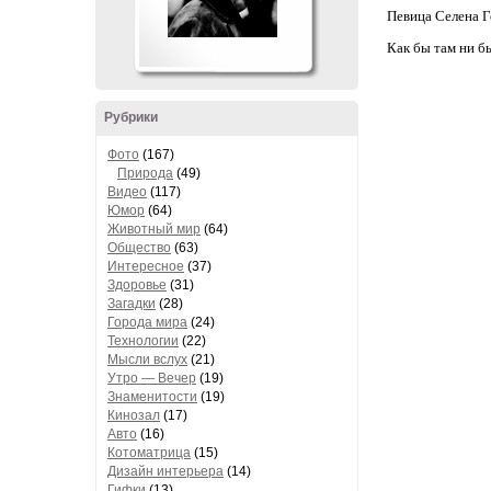
Певица Селена Г
Как бы там ни б
Рубрики
Фото
(167)
Природа
(49)
Видео
(117)
Юмор
(64)
Животный мир
(64)
Общество
(63)
Интересное
(37)
Здоровье
(31)
Загадки
(28)
Города мира
(24)
Технологии
(22)
Мысли вслух
(21)
Утро — Вечер
(19)
Знаменитости
(19)
Кинозал
(17)
Авто
(16)
Котоматрица
(15)
Дизайн интерьера
(14)
Гифки
(13)