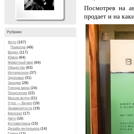
Посмотрев на ав
продает и на как
Рубрики
Фото
(167)
Природа
(49)
Видео
(117)
Юмор
(64)
Животный мир
(64)
Общество
(63)
Интересное
(37)
Здоровье
(31)
Загадки
(28)
Города мира
(24)
Технологии
(22)
Мысли вслух
(21)
Утро — Вечер
(19)
Знаменитости
(19)
Кинозал
(17)
Авто
(16)
Котоматрица
(15)
Дизайн интерьера
(14)
Гифки
(13)