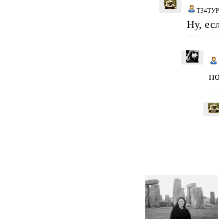
Т34ТУ
Ну, ес
но