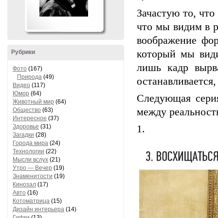
Зачастую то, что
что мы видим в 
воображение фор
который мы види
Рубрики
лишь кадр вырв
Фото
(167)
Природа
(49)
останавливается,
Видео
(117)
Юмор
(64)
Следующая сери
Животный мир
(64)
между реальност
Общество
(63)
Интересное
(37)
Здоровье
(31)
1.
Загадки
(28)
Города мира
(24)
Технологии
(22)
Мысли вслух
(21)
Утро — Вечер
(19)
Знаменитости
(19)
Кинозал
(17)
Авто
(16)
Котоматрица
(15)
Дизайн интерьера
(14)
Гифки
(13)