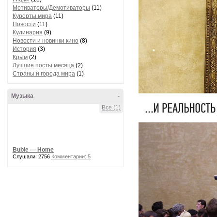
Мотиваторы/Демотиваторы
(11)
Курорты мира
(11)
Новости
(11)
Кулинария
(9)
Новости и новинки кино
(8)
История
(3)
Крым
(2)
Лучшие посты месяца
(2)
Страны и города мира
(1)
Музыка
-
Все (1)
Buble — Home
Слушали: 2756
Комментарии: 5