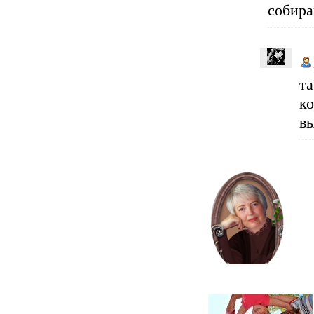
собир
т
к
вы