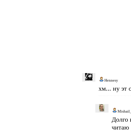
Hennesy
хм... ну эт
Mishail
Долго 
читаю