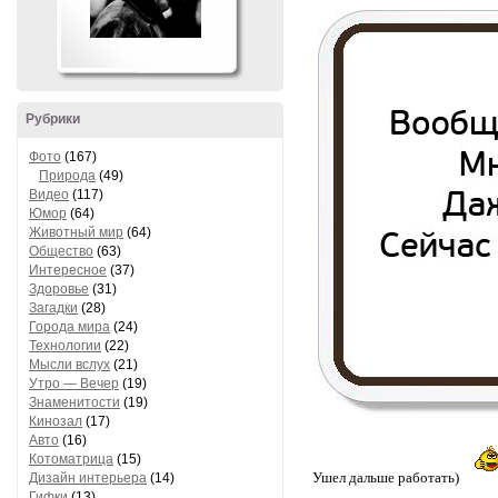
Рубрики
Фото
(167)
Природа
(49)
Видео
(117)
Юмор
(64)
Животный мир
(64)
Общество
(63)
Интересное
(37)
Здоровье
(31)
Загадки
(28)
Города мира
(24)
Технологии
(22)
Мысли вслух
(21)
Утро — Вечер
(19)
Знаменитости
(19)
Кинозал
(17)
Авто
(16)
Котоматрица
(15)
Ушел дальше работать)
Дизайн интерьера
(14)
Гифки
(13)