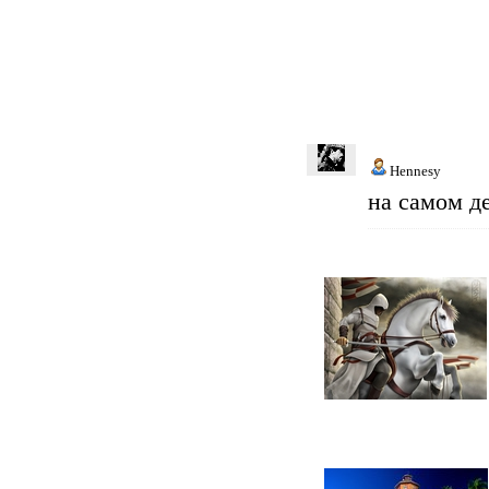
Hennesy
на самом д