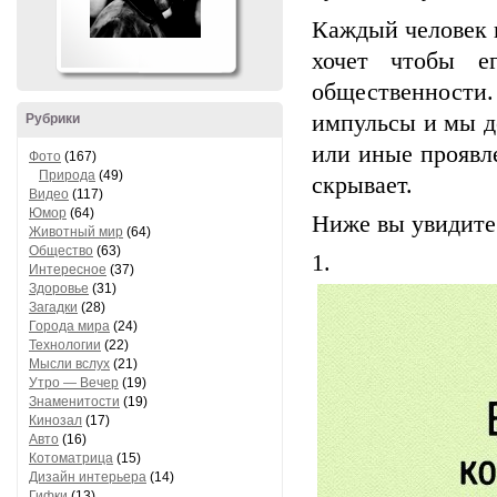
Каждый человек и
хочет чтобы е
общественности
импульсы и мы де
Рубрики
или иные проявл
Фото
(167)
Природа
(49)
скрывает.
Видео
(117)
Юмор
(64)
Ниже вы увидите
Животный мир
(64)
Общество
(63)
1.
Интересное
(37)
Здоровье
(31)
Загадки
(28)
Города мира
(24)
Технологии
(22)
Мысли вслух
(21)
Утро — Вечер
(19)
Знаменитости
(19)
Кинозал
(17)
Авто
(16)
Котоматрица
(15)
Дизайн интерьера
(14)
Гифки
(13)