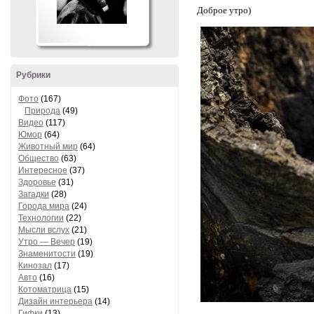
Доброе утро)
Рубрики
Фото
(167)
Природа
(49)
Видео
(117)
Юмор
(64)
Животный мир
(64)
Общество
(63)
Интересное
(37)
Здоровье
(31)
Загадки
(28)
Города мира
(24)
Технологии
(22)
Мысли вслух
(21)
Утро — Вечер
(19)
Знаменитости
(19)
Кинозал
(17)
Авто
(16)
Котоматрица
(15)
Дизайн интерьера
(14)
Гифки
(13)