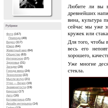
Любите ли вы в
древнейших напи
вина, культура п
сейчас мы уже з
Рубрики
кружек или стака
Фото
(167)
Природа
(49)
Для того, чтобы 
Видео
(117)
Юмор
(64)
весь его непов
Животный мир
(64)
хорошего, качест
Общество
(63)
Интересное
(37)
Здоровье
(31)
Уже многие деся
Загадки
(28)
стекла.
Города мира
(24)
Технологии
(22)
Мысли вслух
(21)
Утро — Вечер
(19)
Знаменитости
(19)
Кинозал
(17)
Авто
(16)
Котоматрица
(15)
Дизайн интерьера
(14)
Гифки
(13)