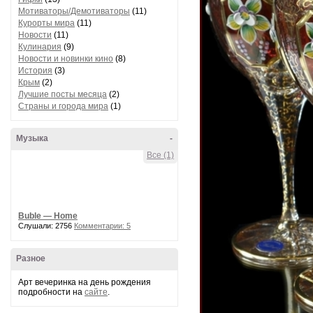
Мотиваторы/Демотиваторы
(11)
Курорты мира
(11)
Новости
(11)
Кулинария
(9)
Новости и новинки кино
(8)
История
(3)
Крым
(2)
Лучшие посты месяца
(2)
Страны и города мира
(1)
Музыка
-
Все (1)
Buble — Home
Слушали: 2756
Комментарии: 5
Разное
Арт вечеринка на день рождения
подробности на
сайте
.