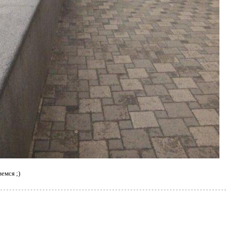
емся ;)