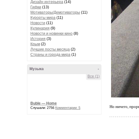
Дизайн интерьера
(14)
Гифки
(13)
Мотиваторы/Демотиваторы
(11)
Курорты мира
(11)
Новости
(11)
Кулинария
(9)
Новости и новинки кино
(8)
История
(3)
Крым
(2)
Лучшие посты месяца
(2)
Страны и города мира
(1)
Музыка
-
Все (1)
Buble — Home
Но ничего, прорв
Слушали: 2756
Комментарии: 5