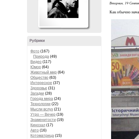
Вторник, 19 Сентяб
Как обычно начал
Рубрики
Фото
(167)
Природа
(49)
Видео
(117)
Юмор
(64)
Животный мир
(64)
Общество
(63)
Интересное
(37)
Здоровье
(31)
Загадки
(28)
Города мира
(24)
Технологии
(22)
Мысли вслух
(21)
Утро — Вечер
(19)
Знаменитости
(19)
Кинозал
(17)
Авто
(16)
Котоматрица
(15)