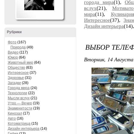
города мира
(1),
Общ
вслух
(21),
Мотивато
мира
(11),
Кулинари
Интересное
(37),
Знам
Дизайн интерьера
(14)
Рубрики
Фото
(167)
ВЫБОР ТЕЛЕ
Природа
(49)
Видео
(117)
Юмор
(64)
Вторник, 14 Августа 
Животный мир
(64)
Общество
(63)
Интересное
(37)
Здоровье
(31)
Загадки
(28)
Города мира
(24)
Технологии
(22)
Мысли вслух
(21)
Утро — Вечер
(19)
Знаменитости
(19)
Кинозал
(17)
Авто
(16)
Котоматрица
(15)
Дизайн интерьера
(14)
Гифки
(13)