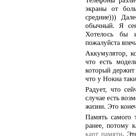
Телефоны разли
экраны от бол
средние))) Дал
обычный. Я сен
Хотелось бы и
пожалуйста впеч
Аккумулятор, к
что есть модел
который держит 
что у Нокиа таки
Радует, что се
случае есть воз
жизни. Это коне
Память самого 
ранее, потому 
карт памяти
. Э