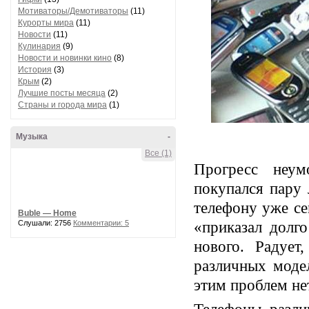
Мотиваторы/Демотиваторы
(11)
Курорты мира
(11)
Новости
(11)
Кулинария
(9)
Новости и новинки кино
(8)
История
(3)
Крым
(2)
Лучшие посты месяца
(2)
Страны и города мира
(1)
Музыка
-
Все (1)
Прогресс неум
покупался пару 
телефону уже се
Buble — Home
Слушали: 2756
Комментарии: 5
«приказал долг
нового. Радует
различных модел
этим проблем не