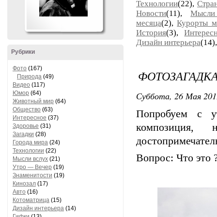
Технологии
(22),
Стра
Новости
(11),
Мысли
месяца
(2),
Курорты м
История
(3),
Интерес
Дизайн интерьера
(14)
Рубрики
Фото
(167)
ФОТОЗАГАДК
Природа
(49)
Видео
(117)
Юмор
(64)
Суббота, 26 Мая 2012
Животный мир
(64)
Общество
(63)
Попробуем с у
Интересное
(37)
композиция,
Здоровье
(31)
Загадки
(28)
достопримечател
Города мира
(24)
Технологии
(22)
Вопрос: Что это 
Мысли вслух
(21)
Утро — Вечер
(19)
Знаменитости
(19)
Кинозал
(17)
Авто
(16)
Котоматрица
(15)
Дизайн интерьера
(14)
Гифки
(13)